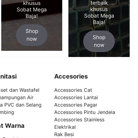
terbaik
khusus
khusus
Sobat Mega
Sobat Mega
Baja!
Baja!
Shop
Shop
now
now
nitasi
Accesories
set dan Wastafel
Accessories Cat
nampungan Air
Accessories Lantai
pa PVC dan Selang
Accessories Pagar
umbing
Accessories Pintu Jendela
Accessories Stainless
t Warna
Elektrikal
Rak Besi