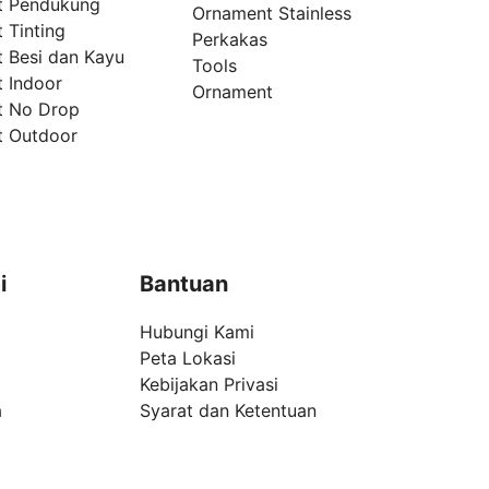
t Pendukung
Ornament Stainless
 Tinting
Perkakas
t Besi dan Kayu
Tools
t Indoor
Ornament
t No Drop
t Outdoor
i
Bantuan
Hubungi Kami
Peta Lokasi
Kebijakan Privasi
a
Syarat dan Ketentuan