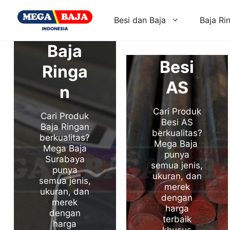
Skip
to
Besi dan Baja
Baja Ri
content
Baja
Besi
Ringa
AS
n
Cari Produk
Cari Produk
Besi AS
Baja Ringan
berkualitas?
berkualitas?
Mega Baja
Mega Baja
punya
Surabaya
semua jenis,
punya
ukuran, dan
semua jenis,
merek
ukuran, dan
dengan
merek
harga
dengan
terbaik
harga
khusus