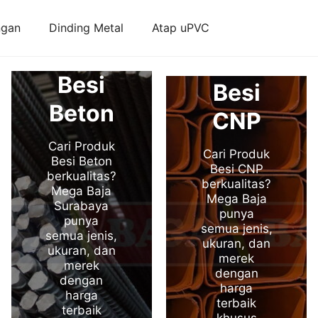
ngan
Dinding Metal
Atap uPVC
Besi
Besi
Beton
CNP
Cari Produk
Cari Produk
Besi Beton
Besi CNP
berkualitas?
berkualitas?
Mega Baja
Mega Baja
Surabaya
punya
punya
semua jenis,
semua jenis,
ukuran, dan
ukuran, dan
merek
merek
dengan
dengan
harga
harga
terbaik
terbaik
khusus