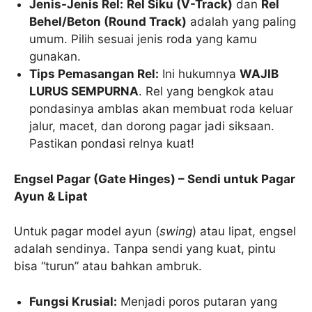
Jenis-Jenis Rel:
Rel Siku (V-Track)
dan
Rel
Behel/Beton (Round Track)
adalah yang paling
umum. Pilih sesuai jenis roda yang kamu
gunakan.
Tips Pemasangan Rel:
Ini hukumnya
WAJIB
LURUS SEMPURNA
. Rel yang bengkok atau
pondasinya amblas akan membuat roda keluar
jalur, macet, dan dorong pagar jadi siksaan.
Pastikan pondasi relnya kuat!
Engsel Pagar (Gate Hinges) – Sendi untuk Pagar
Ayun & Lipat
Untuk pagar model ayun (
swing
) atau lipat, engsel
adalah sendinya. Tanpa sendi yang kuat, pintu
bisa “turun” atau bahkan ambruk.
Fungsi Krusial:
Menjadi poros putaran yang