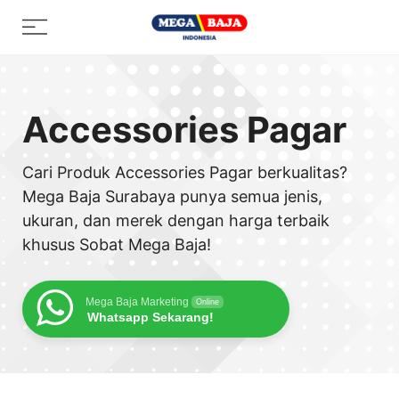
Skip
Menu
to
content
Accessories Pagar
Cari Produk Accessories Pagar berkualitas?
Mega Baja Surabaya punya semua jenis,
ukuran, dan merek dengan harga terbaik
khusus Sobat Mega Baja!
Mega Baja Marketing
Online
Whatsapp Sekarang!