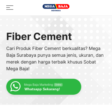
Skip
Menu
to
content
Fiber Cement
Cari Produk Fiber Cement berkualitas? Mega
Baja Surabaya punya semua jenis, ukuran, dan
merek dengan harga terbaik khusus Sobat
Mega Baja!
Mega Baja Marketing
Online
Whatsapp Sekarang!