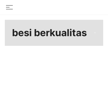
Skip
Menu
to
content
besi berkualitas