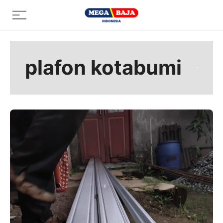
Skip
Menu
to
content
plafon kotabumi