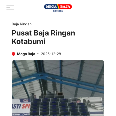
Skip
Menu
to
content
Baja Ringan
Pusat Baja Ringan
Kotabumi
Mega Baja
2025-12-28