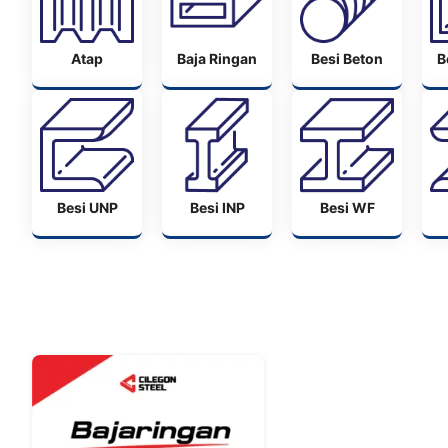
Atap
Baja Ringan
Besi Beton
B
Besi UNP
Besi INP
Besi WF