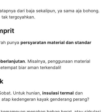
tapnya dari baja sekalipun, ya sama aja bohong.
 tak tergoyahkan.
mprit
erah punya
persyaratan material dan standar
berlanjutan
. Misalnya, penggunaan material
setempat biar aman terkendali!
k
Sobat. Untuk hunian,
insulasi termal
dan
di atap kedengeran kayak genderang perang?
a, kemampuan menahan beban berat, atau sirkulasi