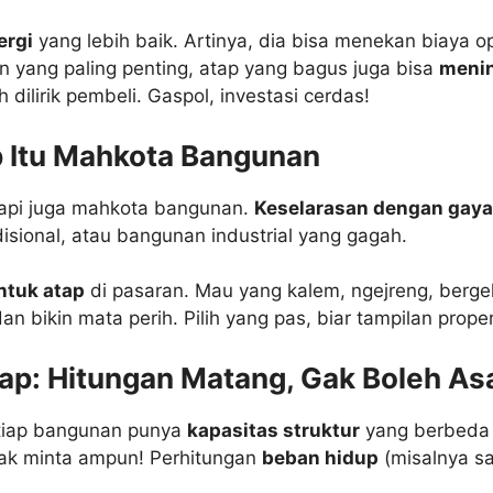
ergi
yang lebih baik. Artinya, dia bisa menekan biaya ope
an yang paling penting, atap yang bagus juga bisa
menin
dilirik pembeli. Gaspol, investasi cerdas!
p Itu Mahkota Bangunan
tapi juga mahkota bangunan.
Keselarasan dengan gaya 
isional, atau bangunan industrial yang gagah.
entuk atap
di pasaran. Mau yang kalem, ngejreng, berg
n bikin mata perih. Pilih yang pas, biar tampilan prope
ap: Hitungan Matang, Gak Boleh As
Setiap bangunan punya
kapasitas struktur
yang berbeda 
eriak minta ampun! Perhitungan
beban hidup
(misalnya sa