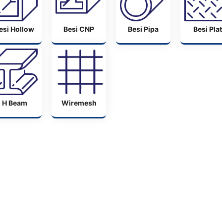
esi Hollow
Besi CNP
Besi Pipa
Besi Plat
H Beam
Wiremesh