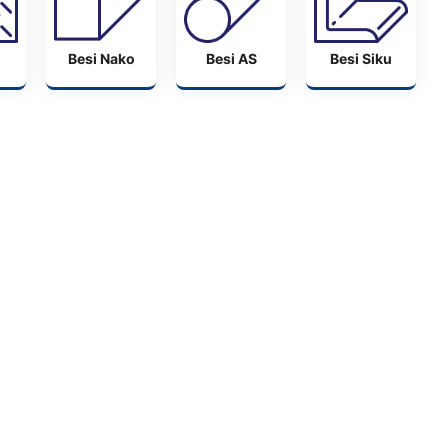
Besi Nako
Besi AS
Besi Siku