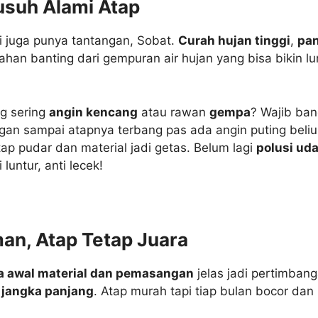
usuh Alami Atap
ini juga punya tantangan, Sobat.
Curah hujan tinggi
,
pa
 tahan banting dari gempuran air hujan yang bisa biki
ng sering
angin kencang
atau rawan
gempa
? Wajib bang
n sampai atapnya terbang pas ada angin puting beliung
ap pudar dan material jadi getas. Belum lagi
polusi ud
luntur, anti lecek!
an, Atap Tetap Juara
a awal material dan pemasangan
jelas jadi pertimbang
 jangka panjang
. Atap murah tapi tiap bulan bocor dan