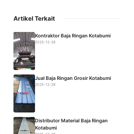
a
w
h
h
c
i
a
a
Artikel Terkait
e
t
t
r
b
t
s
e
Kontraktor Baja Ringan Kotabumi
o
e
A
2025-12-28
o
r
p
k
p
Jual Baja Ringan Grosir Kotabumi
2025-12-28
Distributor Material Baja Ringan
Kotabumi