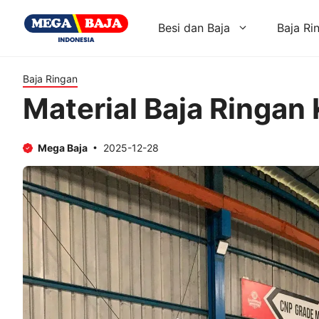
Skip
to
Besi dan Baja
Baja Ri
content
Baja Ringan
Material Baja Ringan
Mega Baja
2025-12-28